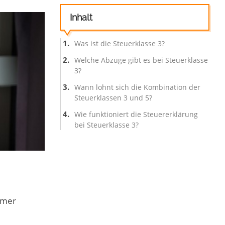
Inhalt
Was ist die Steuerklasse 3?
Welche Abzüge gibt es bei Steuerklasse
3?
Wann lohnt sich die Kombination der
Steuerklassen 3 und 5?
Wie funktioniert die Steuererklärung
bei Steuerklasse 3?
hmer