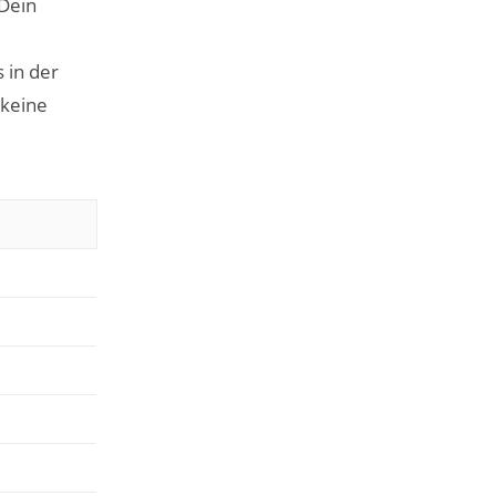
 Dein
 in der
 keine