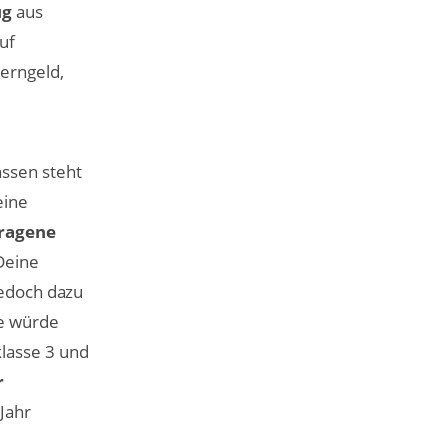
ug
aus
uf
terngeld,
ssen steht
eine
tragene
Deine
jedoch dazu
re würde
lasse 3 und
r
Jahr