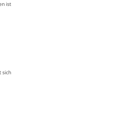
n ist
 sich