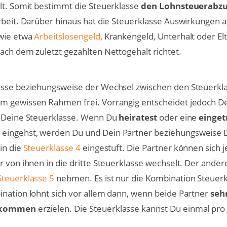
lt. Somit bestimmt die Steuerklasse
den Lohnsteuerabz
rbeit. Darüber hinaus hat die Steuerklasse Auswirkungen a
 wie etwa
Arbeitslosengeld
, Krankengeld, Unterhalt oder El
ach dem zuletzt gezahlten Nettogehalt richtet.
asse beziehungsweise der Wechsel zwischen den Steuerkla
m gewissen Rahmen frei. Vorrangig entscheidet jedoch D
r Deine Steuerklasse. Wenn Du
heiratest
oder eine
einge
t
eingehst, werden Du und Dein Partner beziehungsweise 
in die
Steuerklasse 4
eingestuft. Die Partner können sich 
r von ihnen in die dritte Steuerklasse wechselt. Der ande
Steuerklasse 5
nehmen. Es ist nur die Kombination Steuerk
nation lohnt sich vor allem dann, wenn beide Partner
seh
inkommen
erzielen. Die Steuerklasse kannst Du einmal pro 