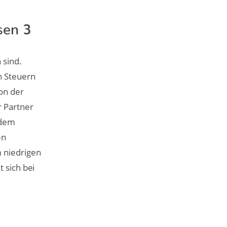
sen 3
 sind.
n Steuern
on der
r Partner
 dem
en
 niedrigen
 sich bei