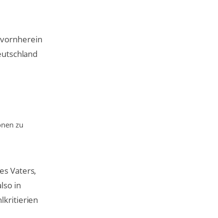
 vornherein
Deutschland
onen zu
es Vaters,
lso in
lkritierien