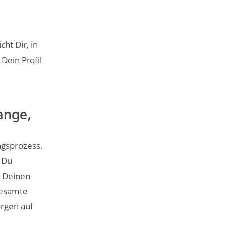
ht Dir, in
Dein Profil
ange,
ngsprozess.
t Du
n Deinen
gesamte
orgen auf