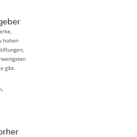
geber
erke,
iv hohen
tiftungen,
erwenigsten
e gibt.
h.
orher