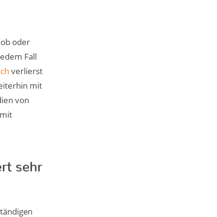
job oder
jedem Fall
uch
verlierst
iterhin mit
dien von
 mit
rt sehr
ständigen