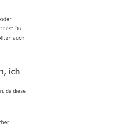
 oder
indest Du
llten auch
n, ich
n, da diese
rber