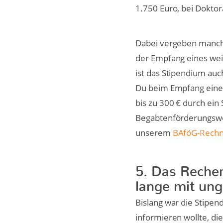
1.750 Euro, bei Dokto
Dabei vergeben manche 
der Empfang eines wei
ist das Stipendium au
Du beim Empfang eines
bis zu 300 € durch ei
Begabtenförderungswer
unserem
BAföG-Rech
5. Das Recher
lange mit un
Bislang war die Stipen
informieren wollte, di