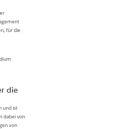
der
ngagement
n, für die
ndium
r die
n und ist
en dabei von
ngen von