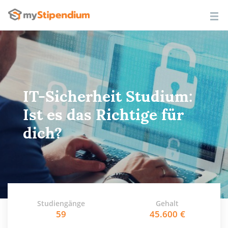
IT-Sicherheit Studium:
Ist es das Richtige für
dich?
Studiengänge
Gehalt
59
45.600