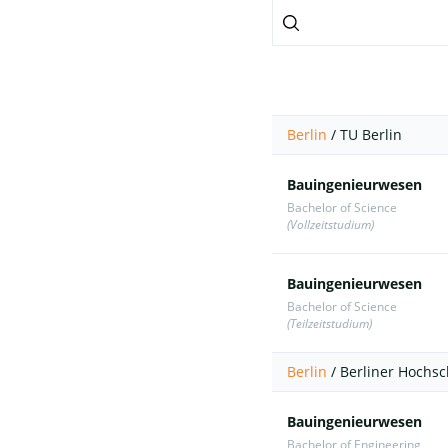
Berlin
/
TU Berlin
Bauingenieurwesen
Bachelor of Science
(Vollzeitstudium)
Bauingenieurwesen
Bachelor of Science
(Teilzeitstudium)
Berlin
/
Berliner Hochsc
Bauingenieurwesen
Bachelor of Engineering