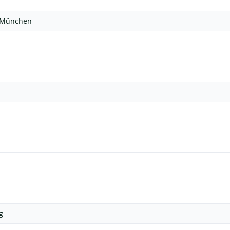
 München
g