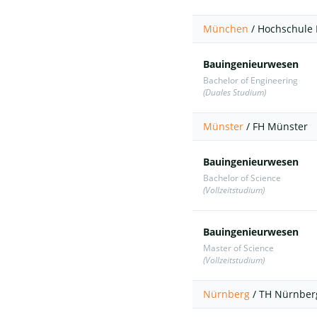
München
/
Hochschule
Bauingenieurwesen
Bachelor of Engineering
(Duales Studium)
Münster
/
FH Münster
Bauingenieurwesen
Bachelor of Science
(Vollzeitstudium)
Bauingenieurwesen
Master of Science
(Vollzeitstudium)
Nürnberg
/
TH Nürnber