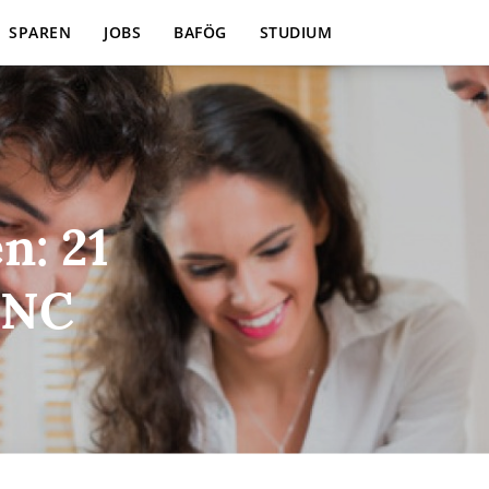
: 21 Studiengänge mit NC
SPAREN
JOBS
BAFÖG
STUDIUM
n: 21
 NC