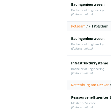
Bauingenieurwesen
Bachelor of Engineering
(Vollzeitstudium)
Potsdam
/
FH Potsdam
Bauingenieurwesen
Bachelor of Engineering
(Vollzeitstudium)
Infrastruktursysteme
Bachelor of Engineering
(Vollzeitstudium)
Rottenburg am Neckar
Ressourceneffizientes
Master of Science
(Vollzeitstudium)