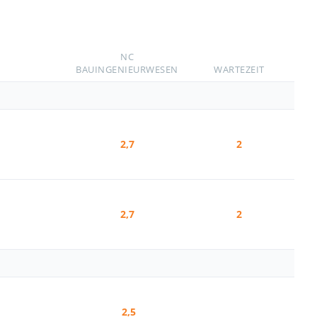
NC
BAUINGENIEURWESEN
WARTEZEIT
2,7
2
2,7
2
2,5