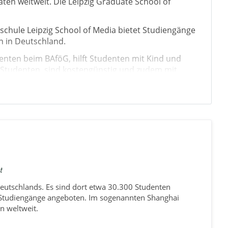
äten weltweit. Die Leipzig Graduate School of
schule Leipzig School of Media bietet Studiengänge
n in Deutschland.
udenten beim BAföG, hilft Studenten mit Kind und
0 Studenten, sind kostengünstig und zudem mit
tlichen Miete von 264 € rechnen.
rträge, Vorlesungen, Lesungen, Ausstellungen und
t
 Deutschlands. Es sind dort etwa 30.300 Studenten
 Studiengänge angeboten. Im sogenannten Shanghai
n weltweit.