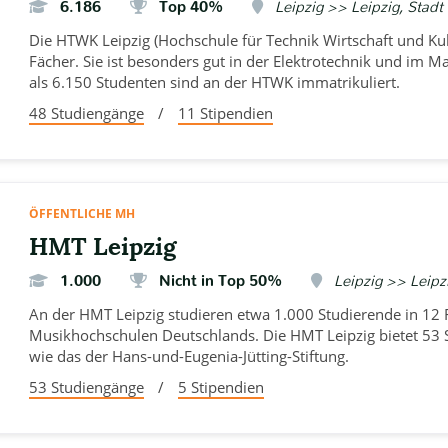
6.186
Top 40%
Leipzig >> Leipzig, Stadt
Die HTWK Leipzig (Hochschule für Technik Wirtschaft und Kult
Fächer. Sie ist besonders gut in der Elektrotechnik und im
als 6.150 Studenten sind an der HTWK immatrikuliert.
48 Studiengänge
/
11 Stipendien
ÖFFENTLICHE MH
HMT Leipzig
1.000
Nicht in Top 50%
Leipzig >> Leipzi
An der HMT Leipzig studieren etwa 1.000 Studierende in 12 F
Musikhochschulen Deutschlands. Die HMT Leipzig bietet 53 S
wie das der Hans-und-Eugenia-Jütting-Stiftung.
53 Studiengänge
/
5 Stipendien