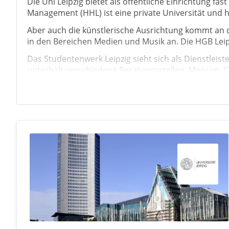
Die Uni Leipzig bietet als öffentliche Einrichtung f
Management (HHL) ist eine private Universität und 
Aber auch die künstlerische Ausrichtung kommt an d
in den Bereichen Medien und Musik an. Die HGB Lei
Das Studentenwerk Leipzig sieht sich als Dienstleist
unterhält verschiedene Beratungsstellen, Mensen, C
schnellem Internet ausgestattet. Wer sich privat n
Die Hochschulen Leipzig unterstützen die Aktion „Wi
Workshops anbietet. Die Angebote sind öffentlich 
Universitäten Leipzig
Fachhochschulen Leipzig
Private Hochschulen Leipzig
Staatliche Hochschulen Leipzig
Musikhochschule Leipzig
Kunsthochschulen Leipzig
Berufsakademien Leipzig