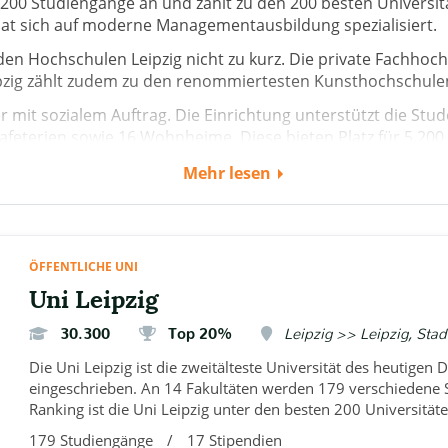
ast 200 Studiengänge an und zählt zu den 200 besten Universit
hat sich auf moderne Managementausbildung spezialisiert.
en Hochschulen Leipzig nicht zu kurz. Die private Fachhoch
pzig zählt zudem zu den renommiertesten Kunsthochschule
er mit sozialem Auftrag. Die Einrichtung unterstützt die St
afeterien sowie 16 Wohnheime. Diese bieten Platz für 5.20
ach einem WG-Zimmer umschaut, muss mit einer durchschnit
Mehr lesen
ssenschaft in Leipzig“, die für Interessierte regelmäßig Vo
und überwiegend kostenlos.
ÖFFENTLICHE UNI
Uni Leipzig
30.300
Top 20%
Leipzig >> Leipzig, Stad
Die Uni Leipzig ist die zweitälteste Universität des heutigen
eingeschrieben. An 14 Fakultäten werden 179 verschiedene
Ranking ist die Uni Leipzig unter den besten 200 Universitäte
179 Studiengänge
/
17 Stipendien