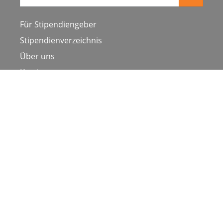
Suche
Für Stipendiengeber
Stipendienverzeichnis
Über uns
Karriere
Schulen & Hochschulen
Studiengang ergänzen
Presse
FAQ
Datenschutz
Impressum
Nutzungsbedingungen