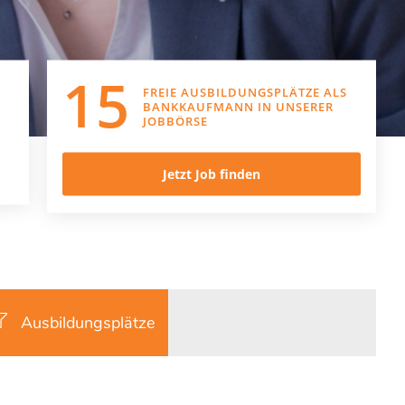
15
FREIE AUSBILDUNGSPLÄTZE ALS
BANKKAUFMANN
IN UNSERER
JOBBÖRSE
Jetzt Job finden
Ausbildungsplätze