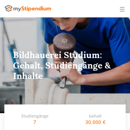
Bildhauerei Studium:
Gehalt, Studiengänge &
Inhalte
Studiengänge
Gehalt
7
30.000