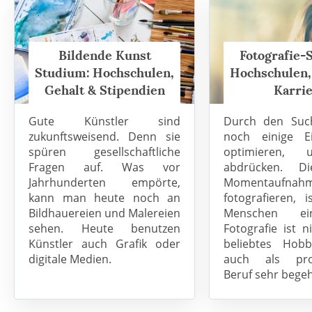
Bildende Kunst
Fotografie-
Studium: Hochschulen,
Hochschulen,
Gehalt & Stipendien
Karri
Gute Künstler sind
Durch den Suc
zukunftsweisend. Denn sie
noch einige Ei
spüren gesellschaftliche
optimieren,
Fragen auf. Was vor
abdrücken. Di
Jahrhunderten empörte,
Momentauf
kann man heute noch an
fotografieren, i
Bildhauereien und Malereien
Menschen ei
sehen. Heute benutzen
Fotografie ist n
Künstler auch Grafik oder
beliebtes Hob
digitale Medien.
auch als prof
Beruf sehr begeh