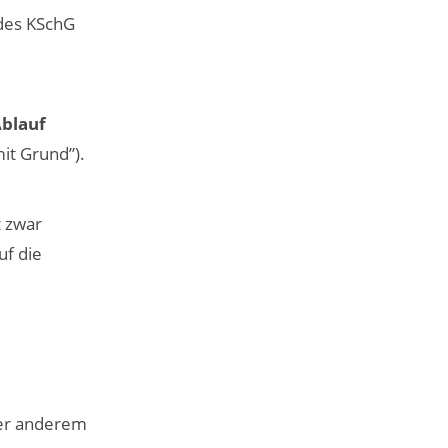
es KSchG
Ablauf
it Grund”).
t zwar
uf die
er anderem