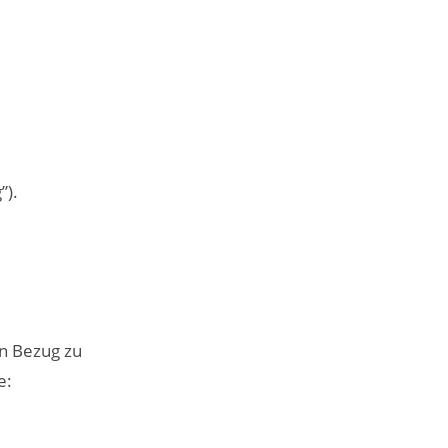
”).
en Bezug zu
e: