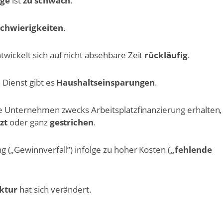
age
ist
zu schwach
.
chwierigkeiten
.
twickelt sich auf nicht absehbare Zeit
rückläufig
.
 Dienst gibt es
Haushaltseinsparungen
.
ie Unternehmen zwecks Arbeitsplatzfinanzierung erhalten
zt
oder ganz
gestrichen
.
 („Gewinnverfall”) infolge zu hoher Kosten (
„fehlende
ktur
hat sich verändert.