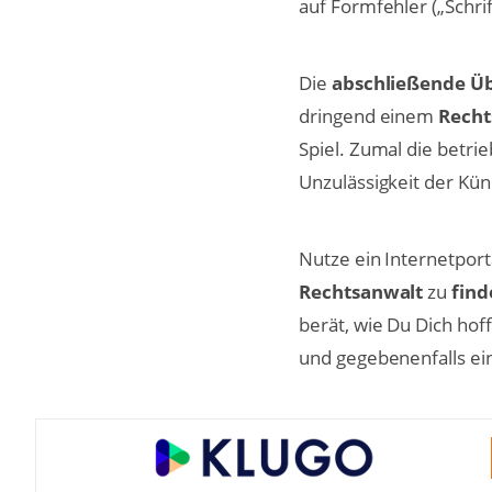
auf Formfehler („Schrif
Die
abschließende Ü
dringend einem
Recht
Spiel. Zumal die betr
Unzulässigkeit der Kün
Nutze ein Internetport
Rechtsanwalt
zu
find
berät, wie Du Dich hof
und gegebenenfalls ein