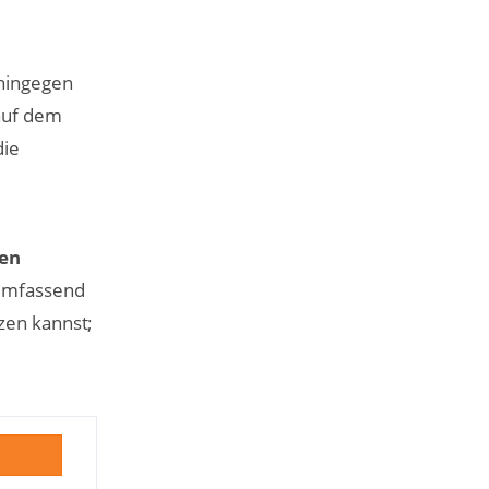
 hingegen
 auf dem
die
en
 umfassend
zen kannst;