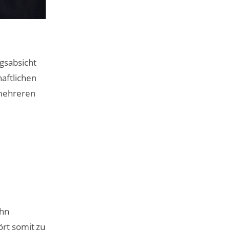
gsabsicht
aftlichen
/mehreren
ehn
ört somit zu