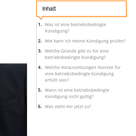
Inhalt
Was ist eine betriebsbedingte
Kündigung?
Wie kann ich meine Kündigung prüfen?
Welche Gründe gibt es für eine
betriebsbedingte Kündigung?
Welche Voraussetzungen müssen für
eine betriebsbedingte Kündigung
erfüllt sein?
Wann ist eine betriebsbedingte
Kündigung nicht gültig?
Was steht mir jetzt zu?