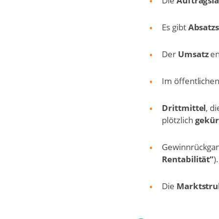
Die
Auftragsl
Es gibt
Absatzs
Der
Umsatz
en
Im öffentlichen
Drittmittel
, d
plötzlich
gekür
Gewinnrückgang
Rentabilität”
).
Die
Marktstru