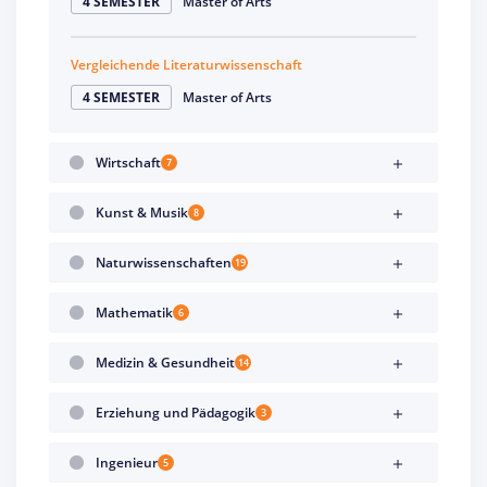
4 SEMESTER
Master of Arts
Vergleichende Literaturwissenschaft
4 SEMESTER
Master of Arts
Wirtschaft
7
Kunst & Musik
8
Naturwissenschaften
19
Mathematik
6
Medizin & Gesundheit
14
Erziehung und Pädagogik
3
Ingenieur
5