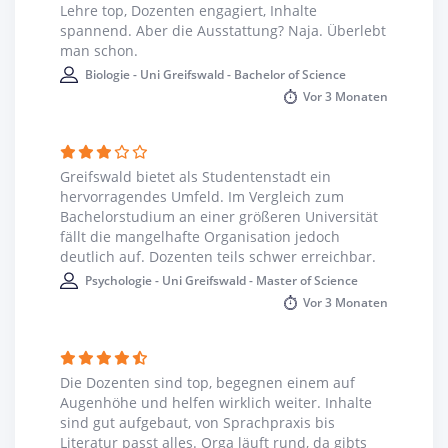
studentische Initiativen, die in Bereichen wie dem
Lehre top, Dozenten engagiert, Inhalte
Umweltschutz aktiv sind. Das Sportangebot an der Uni
spannend. Aber die Ausstattung? Naja. Überlebt
Greifswald ist sehr groß. Besonders viel Wert wird in der
man schon.
Region auf Wassersport gelegt. Neben dem Sportangebot
Biologie - Uni Greifswald - Bachelor of Science
und den studentischen Initiativen gibt es noch ein
Vor
3 Monaten
internes Universitätsmagazin und einen eigenen TV-
Sender.
Greifswald bietet als Studentenstadt ein
hervorragendes Umfeld. Im Vergleich zum
Bachelorstudium an einer größeren Universität
fällt die mangelhafte Organisation jedoch
deutlich auf. Dozenten teils schwer erreichbar.
Psychologie - Uni Greifswald - Master of Science
Vor
3 Monaten
Die Dozenten sind top, begegnen einem auf
Augenhöhe und helfen wirklich weiter. Inhalte
sind gut aufgebaut, von Sprachpraxis bis
Literatur passt alles. Orga läuft rund, da gibts