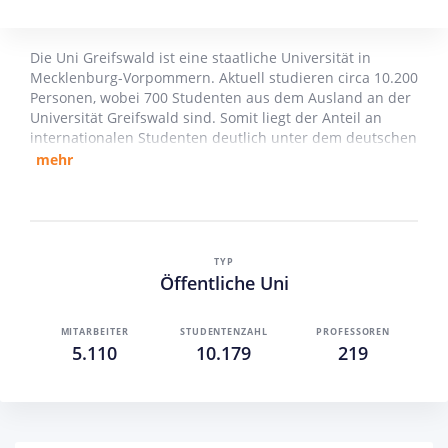
Die Uni Greifswald ist eine staatliche Universität in
Mecklenburg-Vorpommern. Aktuell studieren circa 10.200
Personen, wobei 700 Studenten aus dem Ausland an der
Universität Greifswald sind. Somit liegt der Anteil an
internationalen Studenten deutlich unter dem deutschen
Durchschnitt von 13 %. An den Fakultäten werden die
mehr
Studenten von etwa 200 Professoren unterrichtet.
Es gibt fünf verschiedene Fakultäten an der Uni
Greifswald:
Theologische Fakultät (188 Studenten)
TYP
Öffentliche Uni
Rechts- und Staatswissenschaftliche Fakultät (2.217
Studenten)
Medizinische Fakultät (1.991 Studenten)
MITARBEITER
STUDENTENZAHL
PROFESSOREN
Philosophische Fakultät (2.588 Studenten)
5.110
10.179
219
Mathematisch – Naturwissenschaftliche Fakultät
(3.217 Studenten)
An fünf Fakultäten bietet die Uni Greifswald 91
Studiengänge an. Unter diesen befinden sich auch