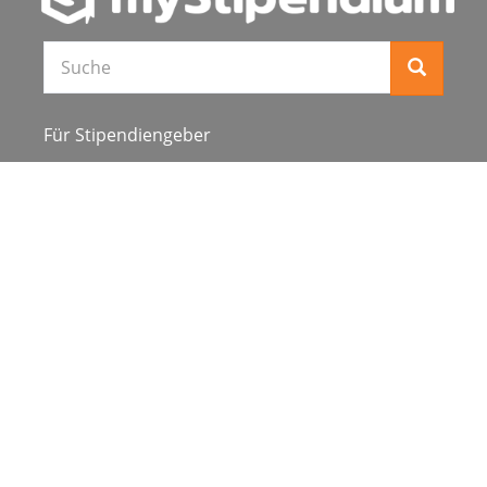
Für Stipendiengeber
Stipendienverzeichnis
Über uns
Karriere
Schulen & Hochschulen
Studiengang ergänzen
Presse
FAQ
Datenschutz
Impressum