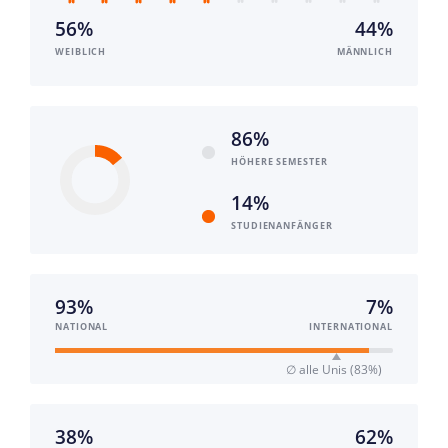
56%
44%
WEIBLICH
MÄNNLICH
86%
HÖHERE SEMESTER
14%
STUDIEN­ANFÄNGER
93%
7%
NATIONAL
INTERNATIONAL
∅ alle Unis (83%)
38%
62%