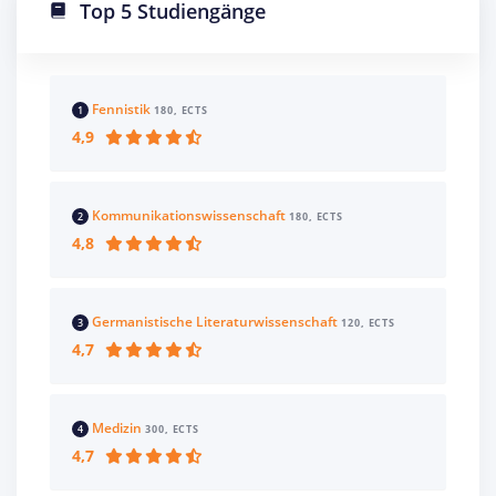
Top 5 Studiengänge
Fennistik
1
180, ECTS
4,9
Kommunikationswissenschaft
2
180, ECTS
4,8
Germanistische Literaturwissenschaft
3
120, ECTS
4,7
Medizin
4
300, ECTS
4,7