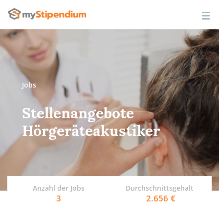
Jobs
Stellenangebote
Hörgeräteakustiker
Anzahl der Jobs
Durchschnittsgehalt
3
2.656