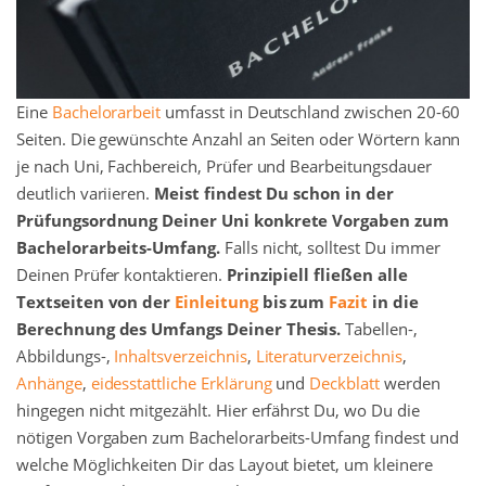
Eine
Bachelorarbeit
umfasst in Deutschland zwischen 20-60
Seiten. Die gewünschte Anzahl an Seiten oder Wörtern kann
je nach Uni, Fachbereich, Prüfer und Bearbeitungsdauer
deutlich variieren.
Meist findest Du schon in der
Prüfungsordnung Deiner Uni konkrete Vorgaben zum
Bachelorarbeits-Umfang.
Falls nicht, solltest Du immer
Deinen Prüfer kontaktieren.
Prinzipiell fließen alle
Textseiten von der
Einleitung
bis zum
Fazit
in die
Berechnung des Umfangs Deiner Thesis.
Tabellen-,
Abbildungs-,
Inhaltsverzeichnis
,
Literaturverzeichnis
,
Anhänge
,
eidesstattliche Erklärung
und
Deckblatt
werden
hingegen nicht mitgezählt. Hier erfährst Du, wo Du die
nötigen Vorgaben zum Bachelorarbeits-Umfang findest und
welche Möglichkeiten Dir das Layout bietet, um kleinere