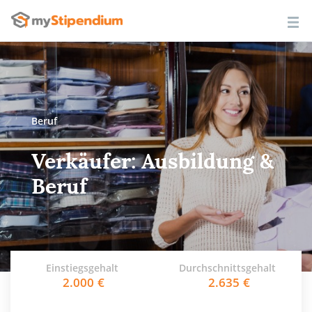
Beruf
Verkäufer: Ausbildung &
Beruf
Einstiegsgehalt
Durchschnittsgehalt
2.000
2.635