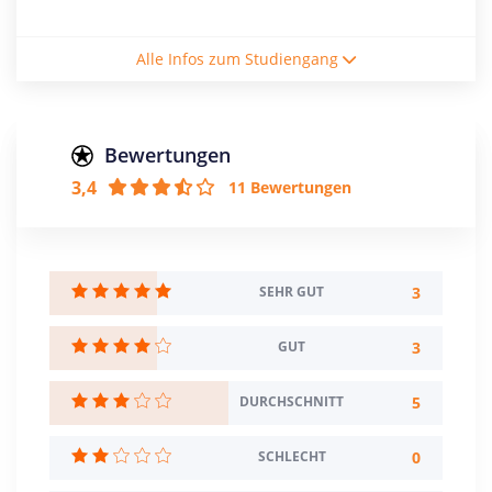
Studienform
Alle Infos zum Studiengang
Vollzeitstudium
Abschluss
Bachelor of Arts
Bewertungen
3,4
11 Bewertungen
Creditpoints
210
Regelstudienzeit
7 Semester
3
SEHR GUT
Sprache
3
GUT
Deutsch
Englisch
5
DURCHSCHNITT
Studienbeginn
Wintersemester
0
SCHLECHT