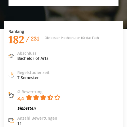
Ranking
182
/ 231
Die besten Hochschulen für das Fach
Abschluss
Bachelor of Arts
Regelstudienzeit
7 Semester
Ø Bewertung
3,4
Einbetten
Anzahl Bewertungen
11