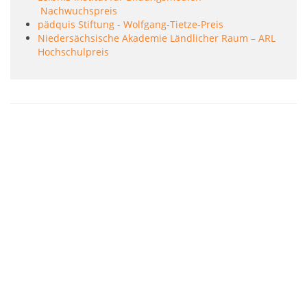
Nachwuchspreis
pädquis Stiftung - Wolfgang-Tietze-Preis
Niedersächsische Akademie Ländlicher Raum – ARL
Hochschulpreis