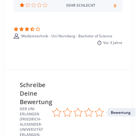
Deutsch
0
SEHR SCHLECHT
Studienbeginn
Wintersemester
Medizintechnik - Uni Nürnberg - Bachelor of Science
Standort
Vor
3 Jahre
Erlangen >> Erlangen
Schreibe
Deine
Bewertung
DER UNI
Bewertung
ERLANGEN
(FRIEDRICH-
ALEXANDER-
UNIVERSITÄT
ERLANGEN-