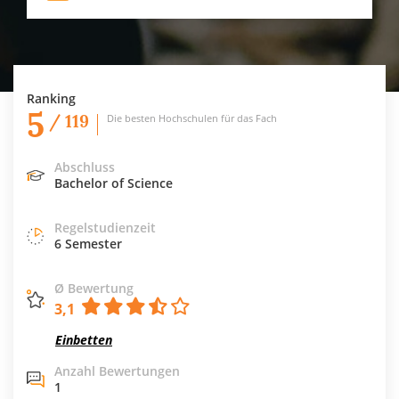
Ranking
5
/ 119
Die besten Hochschulen für das Fach
Abschluss
Bachelor of Science
Regelstudienzeit
6 Semester
Ø Bewertung
3,1
Einbetten
Anzahl Bewertungen
1