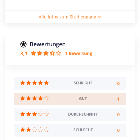
Studiengebühren / Semester
Alle Infos zum Studiengang
116€
Studienform
Vollzeitstudium
Bewertungen
3,1
1 Bewertung
Abschluss
Bachelor of Science
Zulassungsbeschränkung
Eignungsprüfung
0
SEHR GUT
Creditpoints
1
GUT
180
0
DURCHSCHNITT
Regelstudienzeit
6 Semester
0
SCHLECHT
Sprache