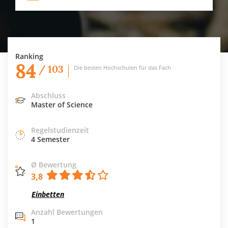
Ranking
84
/ 103
Die besten Hochschulen für das Fach
Abschluss
Master of Science
Regelstudienzeit
4 Semester
Ø Bewertung
3,8
Einbetten
Anzahl Bewertungen
1