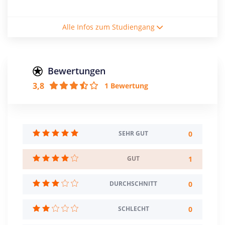
Studienform
Alle Infos zum Studiengang
Vollzeitstudium
Abschluss
Master of Science
Bewertungen
3,8
1 Bewertung
Zulassungsbeschränkung
NC: 2,5
Sprache: Englisch
Creditpoints
0
SEHR GUT
120
1
GUT
Regelstudienzeit
4 Semester
0
DURCHSCHNITT
Sprache
Englisch
0
SCHLECHT