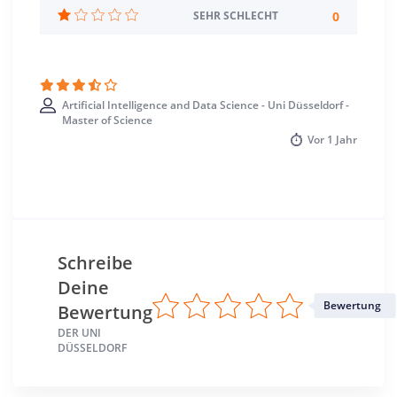
Studienbeginn
0
SEHR SCHLECHT
Wintersemester
Standort
Düsseldorf >> Düsseldorf, Stadt
Artificial Intelligence and Data Science - Uni Düsseldorf -
Master of Science
Vor
1 Jahr
Schreibe
Deine
Bewertung
Bewertung
DER UNI
DÜSSELDORF