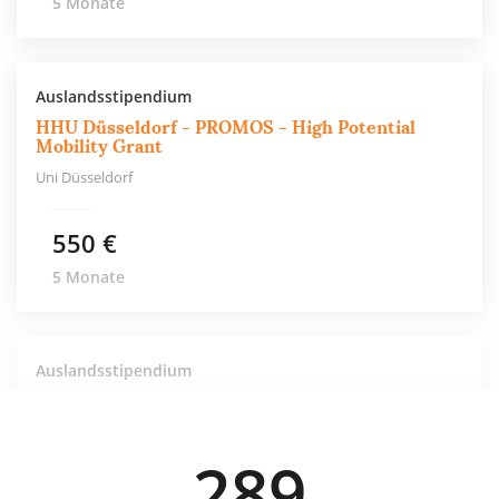
5 Monate
Auslandsstipendium
HHU Düsseldorf - PROMOS - High Potential
Mobility Grant
Uni Düsseldorf
550 €
5 Monate
Auslandsstipendium
Uni Düsseldorf – Austausch an der University of
California Davis
Uni Düsseldorf
289