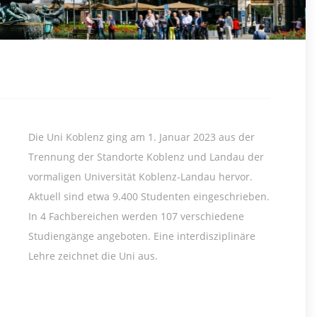
Die Uni Koblenz ging am 1. Januar 2023 aus der
Trennung der Standorte Koblenz und Landau der
vormaligen Universität Koblenz-Landau hervor.
Aktuell sind etwa 9.400 Studenten eingeschrieben.
In 4 Fachbereichen werden 107 verschiedene
Studiengänge angeboten. Eine interdisziplinäre
Lehre zeichnet die Uni aus.