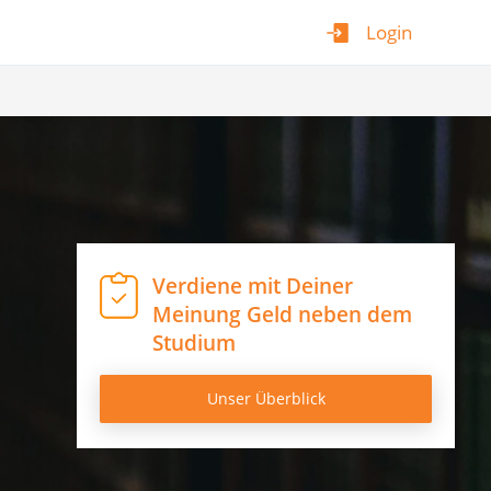
Login
Verdiene mit Deiner
Meinung Geld neben dem
Studium
Unser Überblick