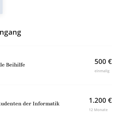
engang
500 €
le Beihilfe
einmalig
1.200 €
tudenten der Informatik
12 Monate