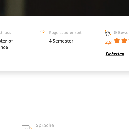
chluss
Regelstudienzeit
Ø Bewe
ter of
4 Semester
2,8
ence
Einbetten
Sprache