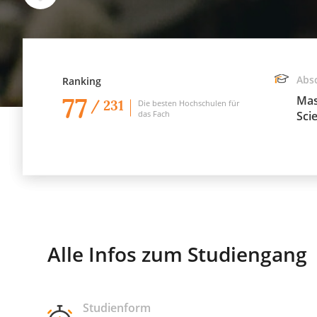
Abs
Ranking
77
Mas
/ 231
Die besten Hochschulen für
das Fach
Sci
Alle Infos zum Studiengang
Studienform