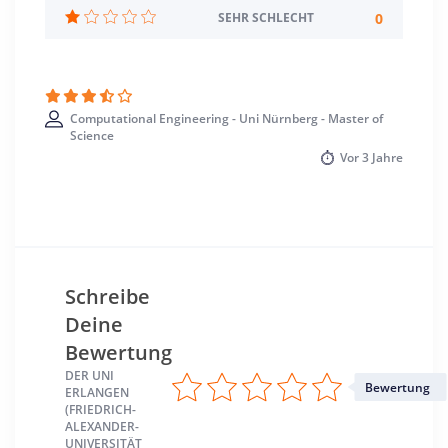
Sprache
0
SEHR SCHLECHT
Englisch
Studienbeginn
Sommer- u. Wintersemester
Computational Engineering - Uni Nürnberg - Master of
Science
Standort
Vor
3 Jahre
Erlangen >> Erlangen
Schreibe
Deine
Bewertung
DER UNI
Bewertung
ERLANGEN
(FRIEDRICH-
ALEXANDER-
UNIVERSITÄT