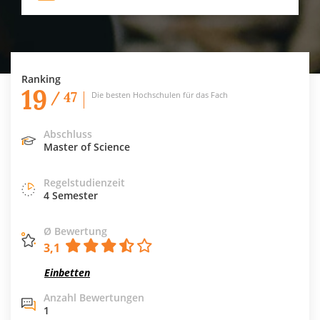
Ranking
19
/ 47
Die besten Hochschulen für das Fach
Abschluss
Master of Science
Regelstudienzeit
4 Semester
Ø Bewertung
3,1
Einbetten
Anzahl Bewertungen
1