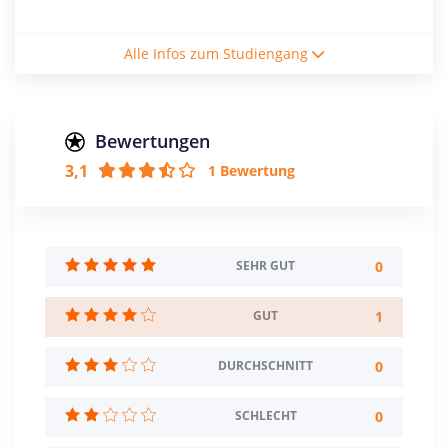
Studiengebühren / Semester
Alle Infos zum Studiengang
116€
Studienform
Vollzeitstudium
Bewertungen
3,1
1 Bewertung
Abschluss
Master of Science
Zulassungsbeschränkung
Mindestnote: 2,5
0
SEHR GUT
Sprache: Englisch
1
GUT
Creditpoints
120
0
DURCHSCHNITT
Regelstudienzeit
4 Semester
0
SCHLECHT