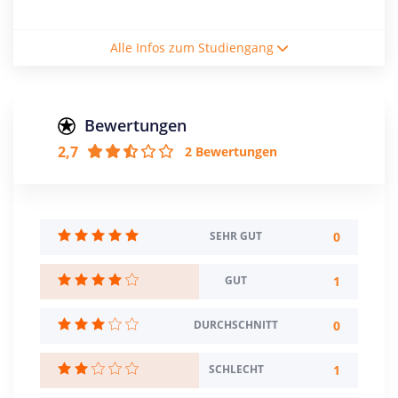
Studiengebühren / Semester
Alle Infos zum Studiengang
2080€
Studienform
Teilzeitstudium
Bewertungen
2,7
2 Bewertungen
Abschluss
Master of Business Administration
Zulassungsbeschränkung
Berufstätigkeit
0
SEHR GUT
Eignungsprüfung
1
GUT
Creditpoints
60
0
DURCHSCHNITT
Regelstudienzeit
4 Semester
1
SCHLECHT