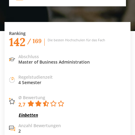
Ranking
142
/ 169
Die besten Hochschulen für das Fach
Abschluss
Master of Business Administration
Regelstudienzeit
4 Semester
Ø Bewertung
2,7
Einbetten
Anzahl Bewertungen
2