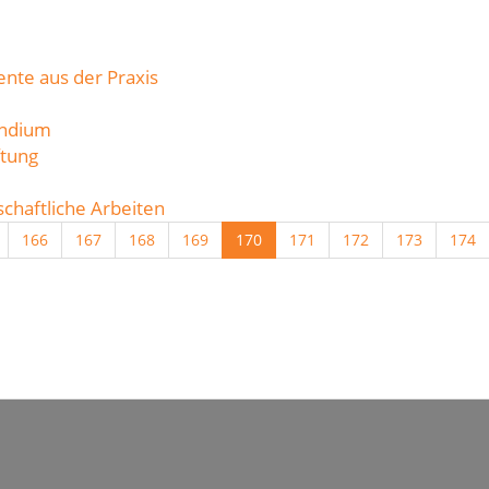
nte aus der Praxis
endium
ftung
chaftliche Arbeiten
166
167
168
169
170
171
172
173
174