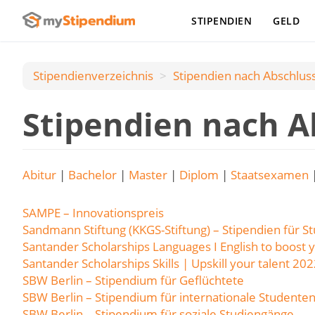
STIPENDIEN
GELD
Stipendienverzeichnis
Stipendien nach Аbschlus
Stipendien nach A
Abitur
|
Bachelor
|
Master
|
Diplom
|
Staatsexamen
SAMPE – Innovationspreis
Sandmann Stiftung (KKGS-Stiftung) – Stipendien für S
Santander Scholarships Languages I English to boost 
Santander Scholarships Skills | Upskill your talent 20
SBW Berlin – Stipendium für Geflüchtete
SBW Berlin – Stipendium für internationale Studente
SBW Berlin – Stipendium für soziale Studiengänge