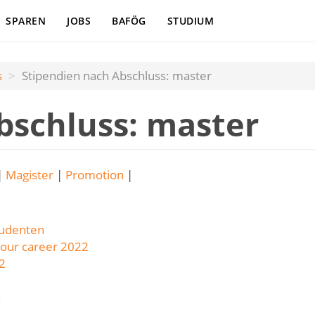
SPAREN
JOBS
BAFÖG
STUDIUM
s
Stipendien nach Abschluss: master
bschluss: master
|
Magister
|
Promotion
|
tudenten
your career 2022
22
n