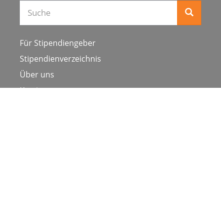
Für Stipendiengeber
Stipendienverzeichnis
Über uns
Karriere
Schulen & Hochschulen
Studiengang ergänzen
Presse
FAQ
Datenschutz
Impressum
Nutzungsbedingungen