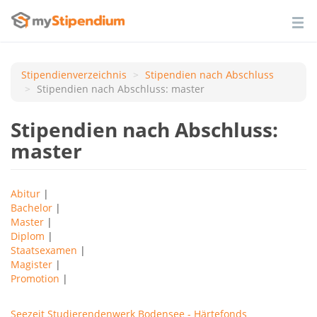
Stipendienverzeichnis
Stipendien nach Аbschluss
Stipendien nach Abschluss: master
Stipendien nach Abschluss:
master
Abitur
|
Bachelor
|
Master
|
Diplom
|
Staatsexamen
|
Magister
|
Promotion
|
Seezeit Studierendenwerk Bodensee - Härtefonds