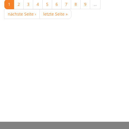
1
2
3
4
5
6
7
8
9
…
nächste Seite ›
letzte Seite »