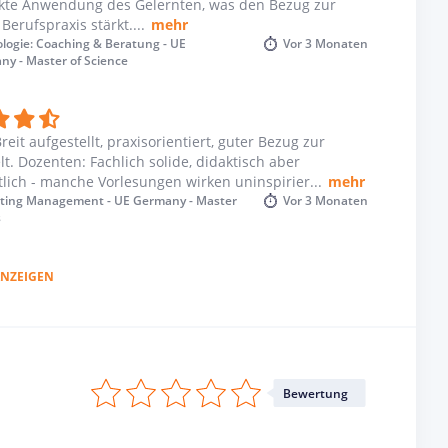
ekte Anwendung des Gelernten, was den Bezug zur
Berufspraxis stärkt.
...
mehr
tendes Auslandssemester oder Praktikum. Auch
logie: Coaching & Beratung - UE
Vor
3 Monaten
 an der University of Europe for Applied Sciences
y - Master of Science
unity von über 3000 Studierenden aus mehr als
Breit aufgestellt, praxisorientiert, guter Bezug zur
iversity of Europe for Applied Sciences in 25
t. Dozenten: Fachlich solide, didaktisch aber
Magazin, mehrere Bands oder ein studentischer
tlich - manche Vorlesungen wirken uninspirier
...
mehr
gebots.
ting Management - UE Germany - Master
Vor
3 Monaten
s
NZEIGEN
Bewertung