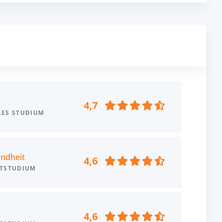
4,7
LES STUDIUM
undheit
4,6
ITSTUDIUM
4,6