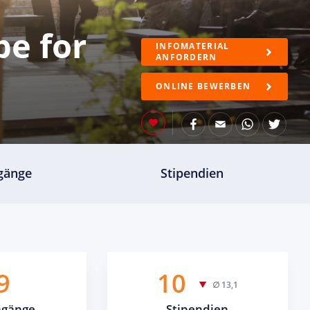
pe for
INFOMATERIAL
ANFORDERN
ONLINE BEWERBEN
gänge
Stipendien
9
10
∅ 13,1
ngänge
Stipendien