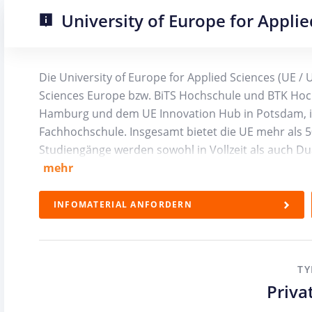
University of Europe for Appli
Die University of Europe for Applied Sciences (UE /
Sciences Europe bzw. BiTS Hochschule und BTK Hochs
Hamburg und dem UE Innovation Hub in Potsdam, ist
Fachhochschule. Insgesamt bietet die UE mehr als 5
Studiengänge werden sowohl in Vollzeit als auch D
ist möglich im Bereich Psychologie. Zur Auswahl ste
mehr
Wirtschaft
INFOMATERIAL ANFORDERN
Psychologie
Medien
Sport
Kunst
TY
Design
Priva
Tech & Data