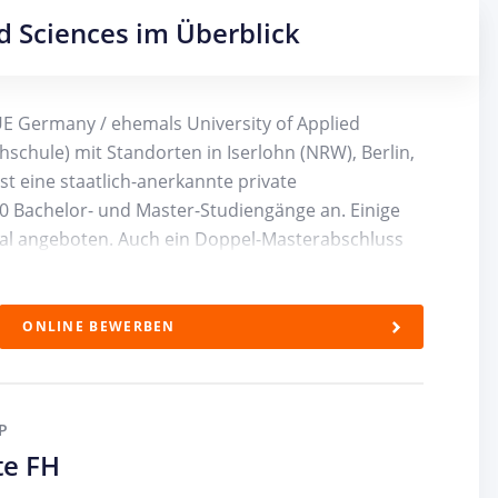
ed Sciences im Überblick
 UE Germany / ehemals University of Applied
chule) mit Standorten in Iserlohn (NRW), Berlin,
 eine staatlich-anerkannte private
0 Bachelor- und Master-Studiengänge an. Einige
ual angeboten. Auch ein Doppel-Masterabschluss
hen Fächer in den Bereichen:
ONLINE BEWERBEN
P
te FH