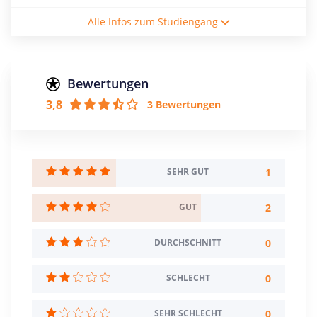
Studiengebühren / Semester
Alle Infos zum Studiengang
5994€
Studienform
Vollzeitstudium
Bewertungen
3,8
3 Bewertungen
Abschluss
Master of Science
Zulassungsbeschränkung
Berufsausbildung
1
SEHR GUT
Mindestnote: 2,1
Sprache: Englisch
2
GUT
Creditpoints
120
0
DURCHSCHNITT
Regelstudienzeit
0
SCHLECHT
4 Semester
0
SEHR SCHLECHT