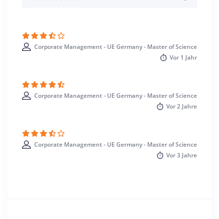
Sprache
Deutsch
Englisch
Studienbeginn
Corporate Management - UE Germany - Master of Science
Sommer- u. Wintersemester
Vor
1 Jahr
Standort
Berlin >> Berlin
Hamburg >> Hamburg
Corporate Management - UE Germany - Master of Science
Iserlohn >> Märkischer Kreis
Vor
2 Jahre
Corporate Management - UE Germany - Master of Science
Vor
3 Jahre