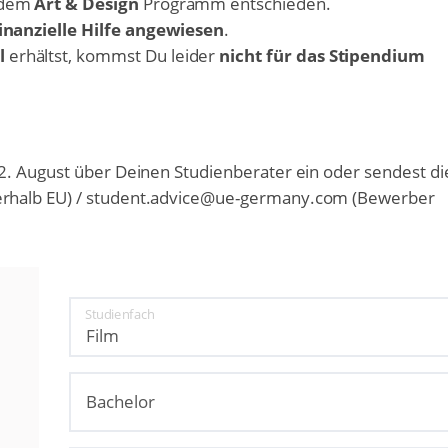
s dem
Art & Design
Programm entschieden.
inanzielle Hilfe angewiesen
.
l
erhältst, kommst Du leider
nicht für das Stipendium
2. August über Deinen Studienberater ein oder sendest di
erhalb EU) / student.advice@ue-germany.com (Bewerber
Studienfach