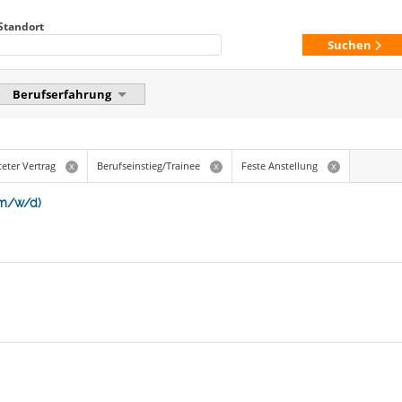
Standort
Suchen
Berufserfahrung
teter Vertrag
Berufseinstieg/Trainee
Feste Anstellung
x
x
x
(m/w/d)