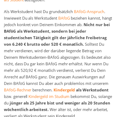
Als Werkstudent hast Du grundsätzlich
BAföG-Anspruch
.
Inwieweit Du als Werkstudent
BAföG
beziehen kannst, hängt
jedoch konkret von Deinem Einkommen ab.
Nicht nur bei
BAföG als Werkstudent, sondern bei jeder
studentischen Tätigkeit gilt der jährliche Freibetrag
von 6.240 € brutto oder 520 € monatlich.
Solltest Du
mehr verdienen, wird der darüber liegende Betrag von
Deinem Werkstudenten-BAföG abgezogen. Es bedeutet also
nicht, dass Du gar kein BAföG mehr erhältst. Nur wenn Du
mehr als 520,92 € monatlich verdienst, verlierst Du Dein
Anrecht auf BAföG ganz. Die genauen Auswirkungen auf
Dein BAföG kannst Du aber auch problemlos mit unserem
BAföG-Rechner
berechnen.
Kindergeld
als Werkstudent
bzw. generell
Kindergeld im Studium
bekommst Du, solange
du
jünger als 25 Jahre bist und weniger als 20 Stunden
wöchentlich arbeitest.
Wer älter ist, oder mehr arbeitet,
verliert als Werkstudent sein Kindergeld.