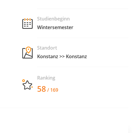
Studienbeginn
Wintersemester
Standort
Konstanz >> Konstanz
Ranking
58
/ 169