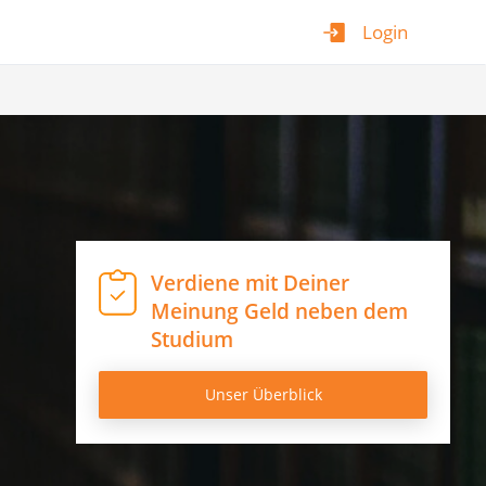
Login
Verdiene mit Deiner
Meinung Geld neben dem
Studium
Unser Überblick