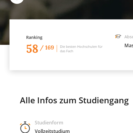
Abs
Ranking
58
Mas
/ 169
Die besten Hochschulen für
das Fach
Alle Infos zum Studiengang
Studienform
Vollzeitstudium