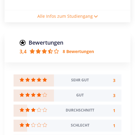
Studienform
Alle Infos zum Studiengang
Vollzeitstudium
Abschluss
Bachelor of Science
Bewertungen
3,4
8 Bewertungen
Zulassungsbeschränkung
Berufsausbildung
NC: 1,9
Creditpoints
3
SEHR GUT
180
3
GUT
Regelstudienzeit
6 Semester
1
DURCHSCHNITT
Sprache
Deutsch
1
SCHLECHT
Englisch