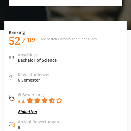
Ranking
52
/ 119
Die besten Hochschulen für das Fach
Abschluss
Bachelor of Science
Regelstudienzeit
6 Semester
Ø Bewertung
3,4
Einbetten
Anzahl Bewertungen
8