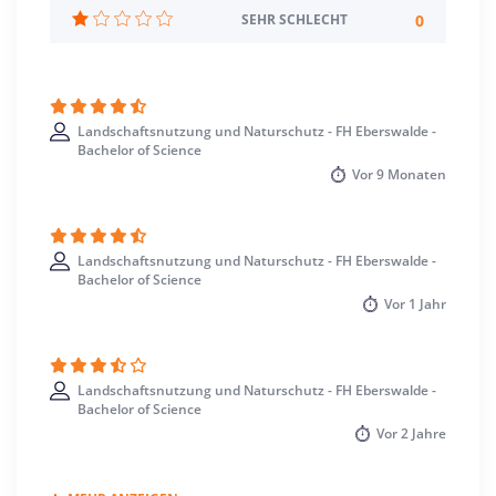
0
SEHR SCHLECHT
Studienbeginn
Wintersemester
Standort
Eberswalde >> Barnim
Landschaftsnutzung und Naturschutz - FH Eberswalde -
Bachelor of Science
Vor
9 Monaten
Landschaftsnutzung und Naturschutz - FH Eberswalde -
Bachelor of Science
Vor
1 Jahr
Landschaftsnutzung und Naturschutz - FH Eberswalde -
Bachelor of Science
Vor
2 Jahre