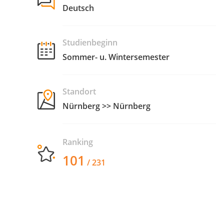
Deutsch
Studienbeginn
Sommer- u. Wintersemester
Standort
Nürnberg >> Nürnberg
Ranking
101
/ 231