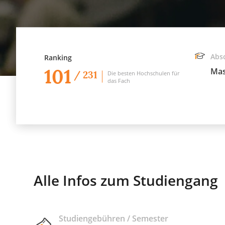
Abs
Ranking
101
Mas
/ 231
Die besten Hochschulen für
das Fach
Alle Infos zum Studiengang
Studiengebühren / Semester