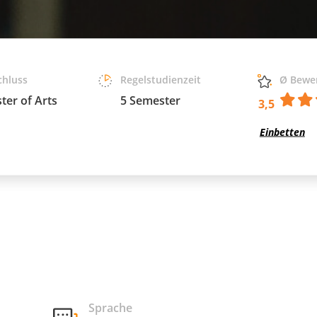
chluss
Regelstudienzeit
Ø Bewe
ter of Arts
5 Semester
3,5
Einbetten
Sprache