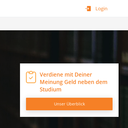
Login
Verdiene mit Deiner
Meinung Geld neben dem
Studium
Unser Überblick