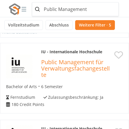
Ausgewählte Themen:
Noch keine Themen ausgewählt
Vollzeitstudium
Abschluss
Weitere Filter · 5
Thema auswählen
IU - Internationale Hochschule
Public Management für
Verwaltungsfachangestell
te
Bachelor of Arts
6 Semester
Fernstudium
Zulassungsbeschränkung:
Ja
180
Credit Points
IU - Internationale Hochschule