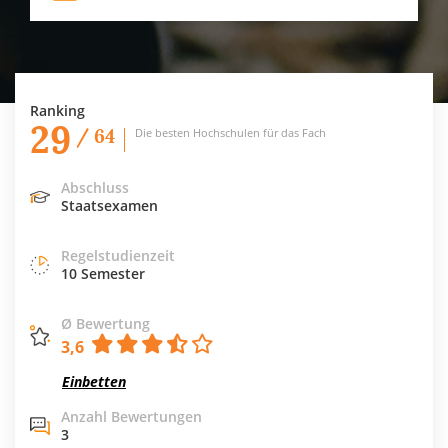
Ranking
29
/ 64
Die besten Hochschulen für das Fach
Abschluss
Staatsexamen
Regelstudienzeit
10 Semester
Ø Bewertung
3,6
Einbetten
Anzahl Bewertungen
3