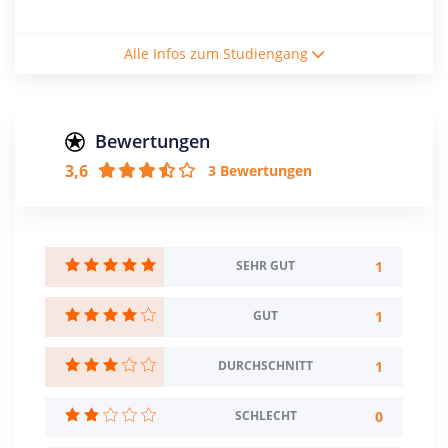
Studienform
Alle Infos zum Studiengang
Vollzeitstudium
Abschluss
Staatsexamen
Bewertungen
3,6
3 Bewertungen
Creditpoints
300
Regelstudienzeit
10 Semester
1
SEHR GUT
Sprache
1
GUT
Deutsch
1
DURCHSCHNITT
Studienbeginn
Wintersemester
0
SCHLECHT
Standort