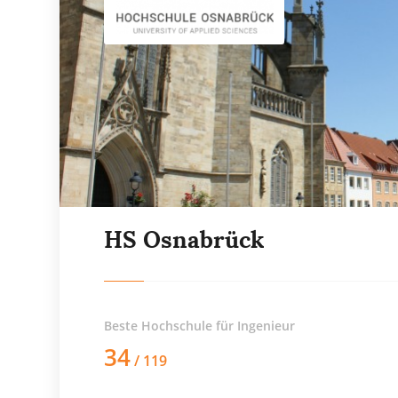
HS Osnabrück
Beste Hochschule für
Ingenieur
34
/ 119