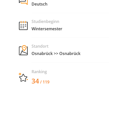
Deutsch
Studienbeginn
Wintersemester
Standort
Osnabrück >> Osnabrück
Ranking
34
/ 119