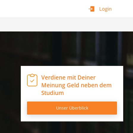
Login
Verdiene mit Deiner
Meinung Geld neben dem
Studium
Unser Überblick