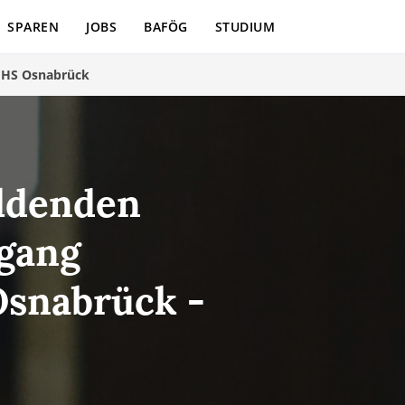
SPAREN
JOBS
BAFÖG
STUDIUM
>
HS Osnabrück
ildenden
ngang
Osnabrück -