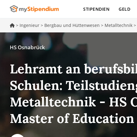
STIPENDIEN
GELD
>
Ingenieur
>
Bergbau und Hüttenwesen
>
Metalltechnik
HS Osnabrück
Lehramt an berufsb
Schulen: Teilstudie
Metalltechnik - HS 
Master of Education