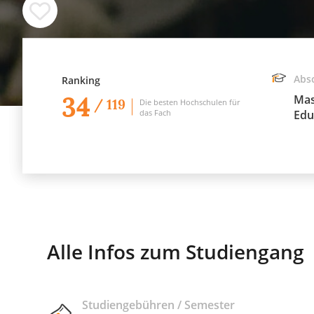
Abs
Ranking
34
Mas
/ 119
Die besten Hochschulen für
das Fach
Edu
Alle Infos zum Studiengang
Studiengebühren / Semester