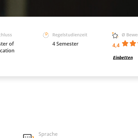
chluss
Regelstudienzeit
Ø Bewe
ter of
4 Semester
4,4
cation
Einbetten
Sprache