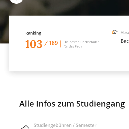
Abs
Ranking
103
Bac
/ 169
Die besten Hochschulen
für das Fach
Alle Infos zum Studiengang
Studiengebühren / Semester