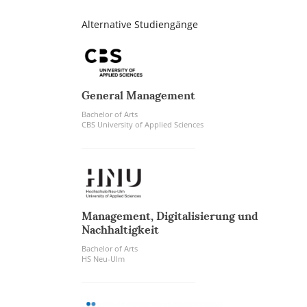
Alternative Studiengänge
General Management
Bachelor of Arts
CBS University of Applied Sciences
Ma­nage­ment, Di­gi­ta­li­sie­rung und
Nach­hal­tig­keit
Bachelor of Arts
HS Neu-Ulm