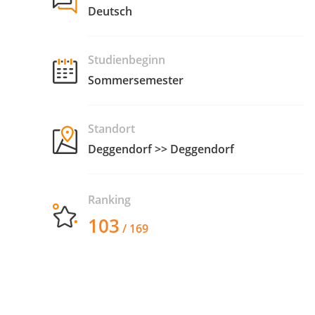
Deutsch
Studienbeginn
Sommersemester
Standort
Deggendorf >> Deggendorf
Ranking
103
/ 169