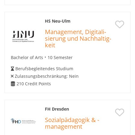
HS Neu-Ulm
Ma­nage­ment, Di­gi­ta­li­
sie­rung und Nach­hal­tig­
keit
Bachelor of Arts
10 Semester
Berufsbegleitendes Studium
Zulassungsbeschränkung:
Nein
210
Credit Points
FH Dresden
Sozialpädagogik & -
management