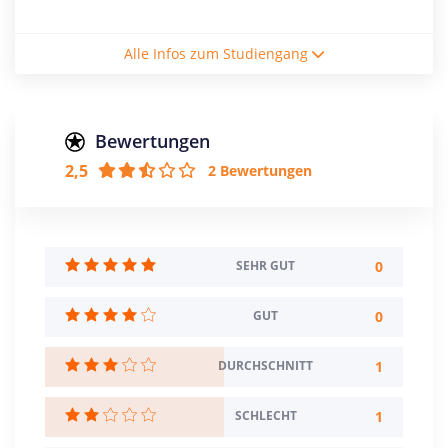
Studienform
Alle Infos zum Studiengang
Vollzeitstudium
Abschluss
Bachelor of Science
Bewertungen
2,5
2 Bewertungen
Creditpoints
180
Regelstudienzeit
6 Semester
0
SEHR GUT
Sprache
0
GUT
Deutsch
Englisch
1
DURCHSCHNITT
Studienbeginn
Wintersemester
1
SCHLECHT