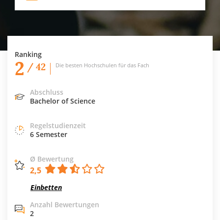
Ranking
2
/ 42
Die besten Hochschulen für das Fach
Abschluss
Bachelor of Science
Regelstudienzeit
6 Semester
Ø Bewertung
2,5
Einbetten
Anzahl Bewertungen
2