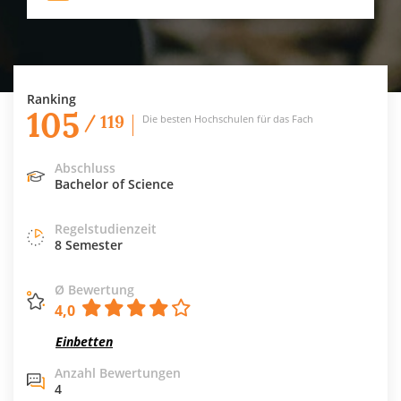
Ranking
105
/ 119
Die besten Hochschulen für das Fach
Abschluss
Bachelor of Science
Regelstudienzeit
8 Semester
Ø Bewertung
4,0
Einbetten
Anzahl Bewertungen
4