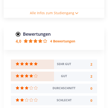
Studienform
Alle Infos zum Studiengang
Vollzeitstudium
Abschluss
Bachelor of Science
Bewertungen
4,0
4 Bewertungen
Zulassungsbeschränkung
Mindestnote: 2,5
Creditpoints
240
2
SEHR GUT
Regelstudienzeit
2
GUT
8 Semester
0
DURCHSCHNITT
Sprache
Deutsch
Englisch
0
SCHLECHT