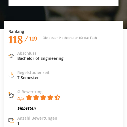
Ranking
118
/ 119
Die besten Hochschulen für das Fach
Abschluss
Bachelor of Engineering
Regelstudienzeit
7 Semester
Ø Bewertung
4,5
Einbetten
Anzahl Bewertungen
1