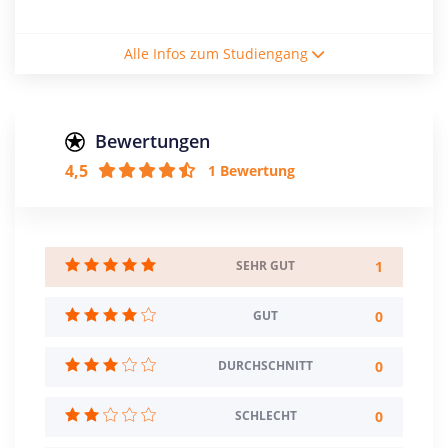
Studienform
Alle Infos zum Studiengang
Vollzeitstudium
Abschluss
Bachelor of Engineering
Bewertungen
4,5
1 Bewertung
Creditpoints
210
Regelstudienzeit
7 Semester
1
SEHR GUT
Sprache
0
GUT
Deutsch
0
DURCHSCHNITT
Studienbeginn
Sommer- u. Wintersemester
0
SCHLECHT
Standort