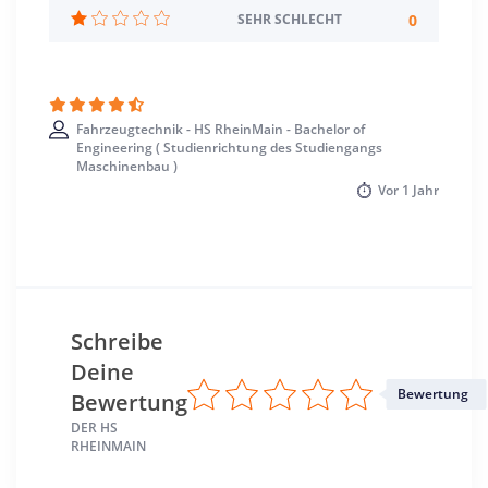
Rüsselsheim >> Groß-Gerau
0
SEHR SCHLECHT
Fahrzeugtechnik - HS RheinMain - Bachelor of
Engineering ( Studienrichtung des Studiengangs
Maschinenbau )
Vor
1 Jahr
Schreibe
Deine
Bewertung
Bewertung
DER HS
RHEINMAIN