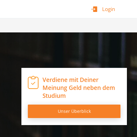
Login
Verdiene mit Deiner
Meinung Geld neben dem
Studium
Unser Überblick