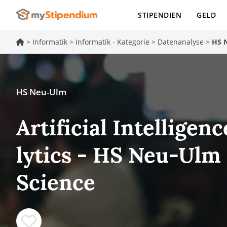
STIPENDIEN
GELD
>
Informatik
>
Informatik - Kategorie
>
Datenanalyse
>
HS 
HS Neu-Ulm
Ar­ti­fi­ci­al In­tel­li­
ly­tics - HS Neu-Ulm
Science