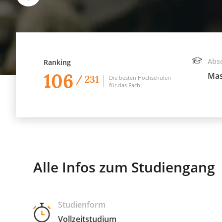
Abs
Ranking
106
Mas
/ 231
Die besten Hochschulen
für das Fach
Alle Infos zum Studiengang
Studienform
Vollzeitstudium