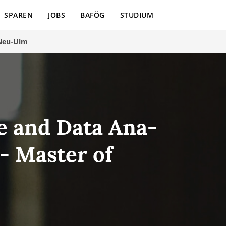
SPAREN
JOBS
BAFÖG
STUDIUM
Neu-Ulm
gence and Da­ta Ana­
 - Master of