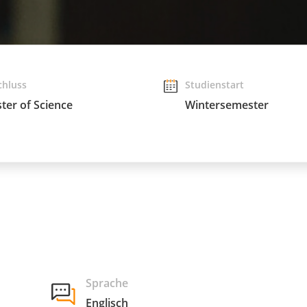
chluss
Studienstart
ter of Science
Wintersemester
Sprache
Englisch