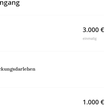
engang
3.000 €
einmalig
ckungsdarlehen
1.000 €