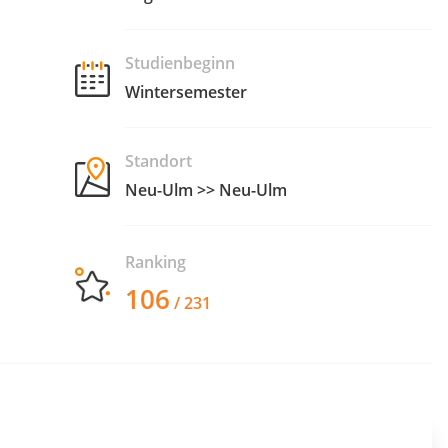
Studienbeginn
Wintersemester
Standort
Neu-Ulm >> Neu-Ulm
Ranking
106
/ 231