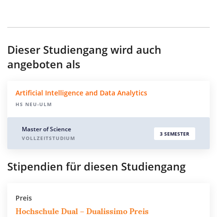
Dieser Studiengang wird auch
angeboten als
Ar­ti­fi­ci­al In­tel­li­gence and Da­ta Ana­ly­tics
HS NEU-ULM
Master of Science
3 SEMESTER
VOLLZEITSTUDIUM
Stipendien für diesen Studiengang
Preis
Hochschule Dual – Dualissimo Preis