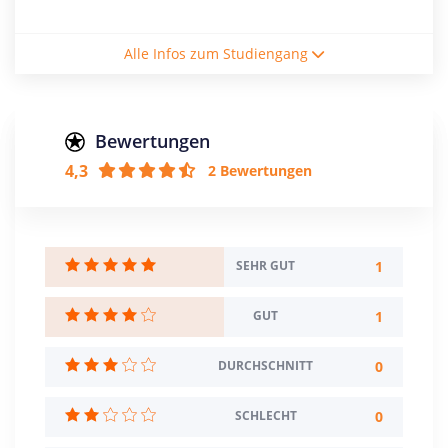
Studienform
Alle Infos zum Studiengang
Vollzeitstudium
Abschluss
Bachelor of Science
Bewertungen
4,3
2 Bewertungen
Creditpoints
210
Regelstudienzeit
7 Semester
1
SEHR GUT
Sprache
1
GUT
Deutsch
Englisch
0
DURCHSCHNITT
Studienbeginn
Wintersemester
0
SCHLECHT