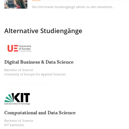
Die Informatik-Studiengänge zählen zu den beliebtesten Studiengängen. Kein Wunder,...
Alternative Studiengänge
Digital Business & Data Science
Bachelor of Science
University of Europe for Applied Sciences
Computational and Data Science
Bachelor of Science
KIT Karlsruhe