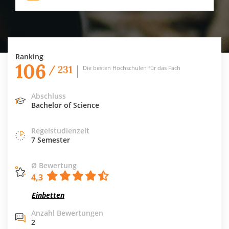
Ranking
106
/ 231
Die besten Hochschulen für das Fach
Abschluss
Bachelor of Science
Regelstudienzeit
7 Semester
Ø Bewertung
4,3
Einbetten
Anzahl Bewertungen
2