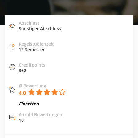
Abschluss
Sonstiger Abschluss
Regelstudienzeit
12 Semester
Creditpoints
362
Ø Bewertung
4,0
Einbetten
Anzahl Bewertungen
10
Studiengebühren / Semester