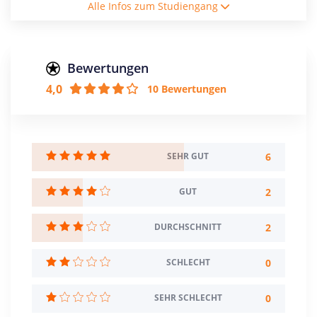
Alle Infos zum Studiengang
4750€
Studienform
Vollzeitstudium
Bewertungen
4,0
10 Bewertungen
Abschluss
Sonstiger Abschluss
Zulassungsbeschränkung
Eignungsprüfung
6
SEHR GUT
Creditpoints
2
GUT
362
2
DURCHSCHNITT
Regelstudienzeit
12 Semester
0
SCHLECHT
Sprache
Englisch
0
SEHR SCHLECHT