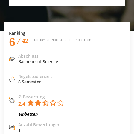
Ranking
6
/ 42
Die besten Hochschulen für das Fach
Abschluss
Bachelor of Science
Regelstudienzeit
6 Semester
Ø Bewertung
2,4
Einbetten
Anzahl Bewertungen
1