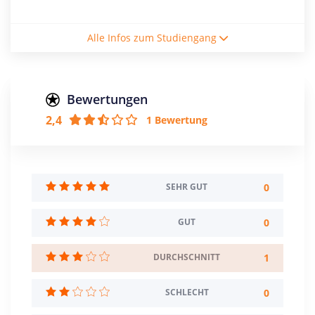
Studienform
Alle Infos zum Studiengang
Vollzeitstudium
Abschluss
Bachelor of Science
Bewertungen
2,4
1 Bewertung
Creditpoints
180
Regelstudienzeit
6 Semester
0
SEHR GUT
Sprache
0
GUT
Deutsch
1
DURCHSCHNITT
Studienbeginn
Wintersemester
0
SCHLECHT
Standort