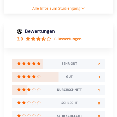
Studiengebühren / Semester
Alle Infos zum Studiengang
3540€
Studienform
Teilzeitstudium
Bewertungen
3,9
6 Bewertungen
Abschluss
Master of Science
Creditpoints
120
2
SEHR GUT
Regelstudienzeit
3
GUT
6 Semester
1
DURCHSCHNITT
Sprache
Deutsch
0
SCHLECHT
Studienbeginn
Wintersemester
0
SEHR SCHLECHT