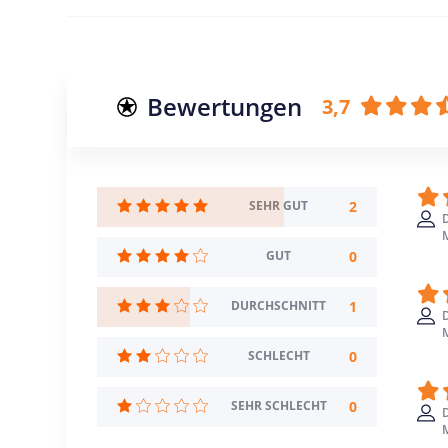
Bewertungen
3,7
2
SEHR GUT
D
M
0
GUT
1
DURCHSCHNITT
D
M
0
SCHLECHT
0
SEHR SCHLECHT
D
M