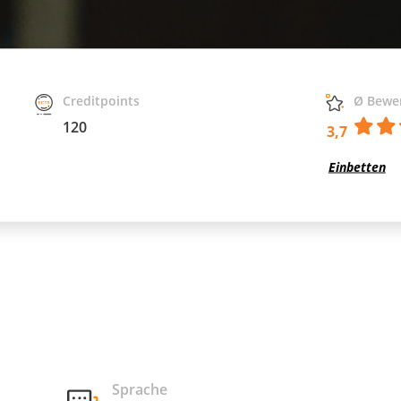
Creditpoints
Ø Bewe
120
3,7
Einbetten
Sprache