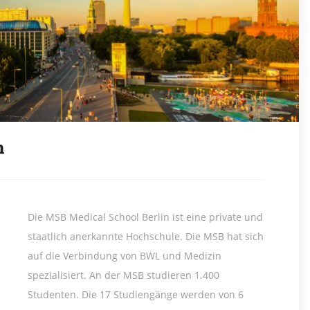
n
Die MSB Medical School Berlin ist eine private und
staatlich anerkannte Hochschule. Die MSB hat sich
auf die Verbindung von BWL und Medizin
spezialisiert. An der MSB studieren 1.400
Studenten. Die 17 Studiengänge werden von 6