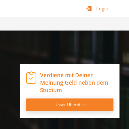
Login
Verdiene mit Deiner
Meinung Geld neben dem
Studium
Unser Überblick