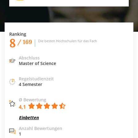
Ranking
8
/ 169
Die besten Hochschulen für das Fach
Abschluss
Master of Science
Regelstudienzeit
4 Semester
Ø Bewertung
4,1
Einbetten
Anzahl Bewertungen
1