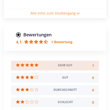
Studienform
Alle Infos zum Studiengang
Vollzeitstudium
Abschluss
Master of Science
Bewertungen
4,1
1 Bewertung
Zulassungsbeschränkung
Sprache: Englisch
Creditpoints
120
1
SEHR GUT
Regelstudienzeit
0
GUT
4 Semester
0
DURCHSCHNITT
Sprache
Deutsch
Englisch
0
SCHLECHT