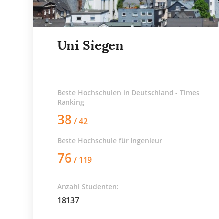
Uni Siegen
Beste Hochschulen in Deutschland - Times
Ranking
38
/ 42
Beste Hochschule für
Ingenieur
76
/ 119
Anzahl Studenten:
18137