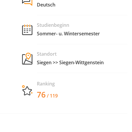
Deutsch
Studienbeginn
Sommer- u. Wintersemester
Standort
Siegen >> Siegen-Wittgenstein
Ranking
76
/ 119