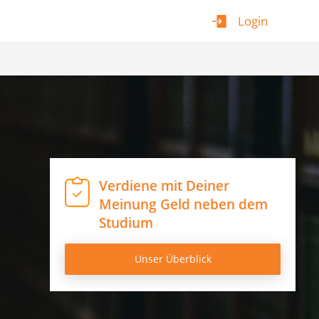
Login
Verdiene mit Deiner
Meinung Geld neben dem
Studium
Unser Überblick