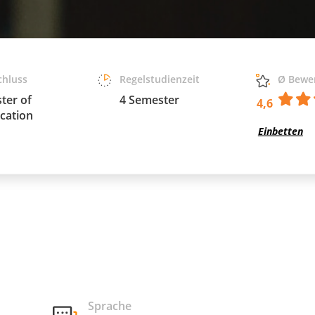
chluss
Regelstudienzeit
Ø Bewe
ter of
4 Semester
4,6
cation
Einbetten
Sprache