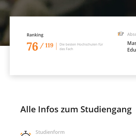
Abs
Ranking
76
Mas
/ 119
Die besten Hochschulen für
das Fach
Edu
Alle Infos zum Studiengang
Studienform