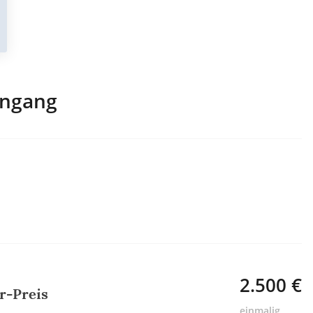
engang
2.500 €
r-Preis
einmalig