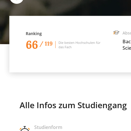
Abs
Ranking
66
Bac
/ 119
Die besten Hochschulen für
das Fach
Sci
Alle Infos zum Studiengang
Studienform