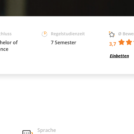
chluss
Regelstudienzeit
Ø Bewe
helor of
7 Semester
3,7
ence
Einbetten
Sprache