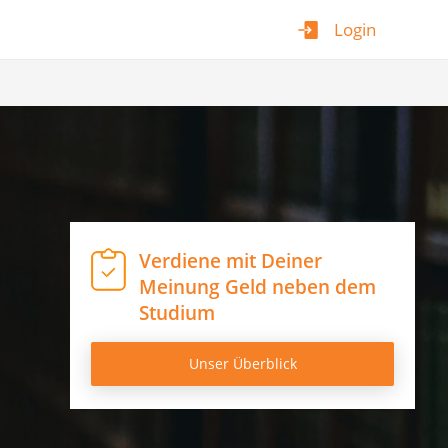
Login
Verdiene mit Deiner
Meinung Geld neben dem
Studium
Unser Überblick