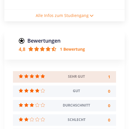
Studienform
Alle Infos zum Studiengang
Vollzeitstudium
Abschluss
Master of Arts
Bewertungen
4,8
1 Bewertung
Zulassungsbeschränkung
Eignungsprüfung
Creditpoints
120
1
SEHR GUT
Regelstudienzeit
0
GUT
4 Semester
0
DURCHSCHNITT
Sprache
Deutsch
Englisch
0
SCHLECHT