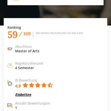
Ranking
59
/ 169
Die besten Hochschulen für das Fach
Abschluss
Master of Arts
Regelstudienzeit
4 Semester
Ø Bewertung
4,8
Einbetten
Anzahl Bewertungen
1