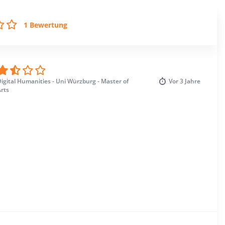
1 Bewertung
igital Humanities - Uni Würzburg - Master of
Vor
3 Jahre
rts