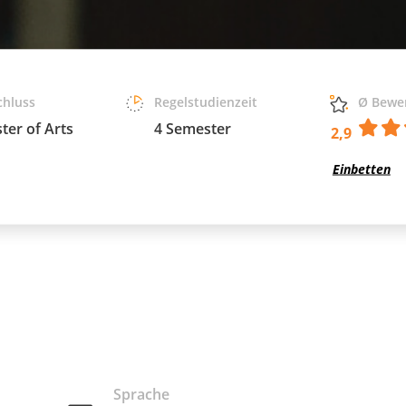
chluss
Regelstudienzeit
Ø Bewe
ter of Arts
4 Semester
2,9
Einbetten
Sprache