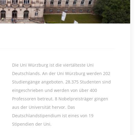
Die Uni Würzburg ist die viertälteste Uni
Deutschlands. An der Uni Würzburg werden 202
Studiengänge angeboten. 28.375 Studenten sind
eingeschrieben und werden von über 400
Professoren betreut. 8 Nobelpreisträger gingen
aus der Universität hervor. Das
Deutschlandstipendium ist eines von 19
Stipendien der Uni.