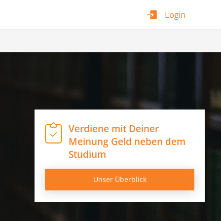
Login
Verdiene mit Deiner
Meinung Geld neben dem
Studium
Unser Überblick