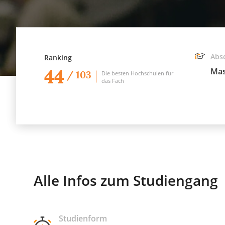
Abs
Ranking
44
Mas
/ 103
Die besten Hochschulen für
das Fach
Alle Infos zum Studiengang
Studienform