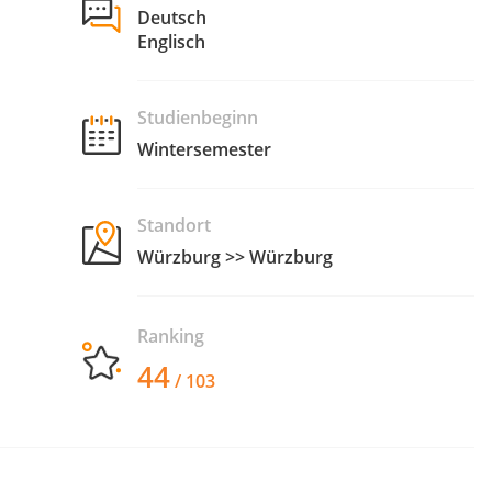
Deutsch
Englisch
Studienbeginn
Wintersemester
Standort
Würzburg >> Würzburg
Ranking
44
/ 103