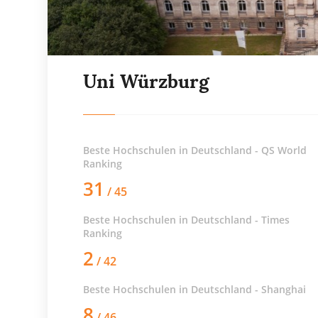
Uni Würzburg
Beste Hochschulen in Deutschland - QS World
Ranking
31
/ 45
Beste Hochschulen in Deutschland - Times
Ranking
2
/ 42
Beste Hochschulen in Deutschland - Shanghai
8
/ 46